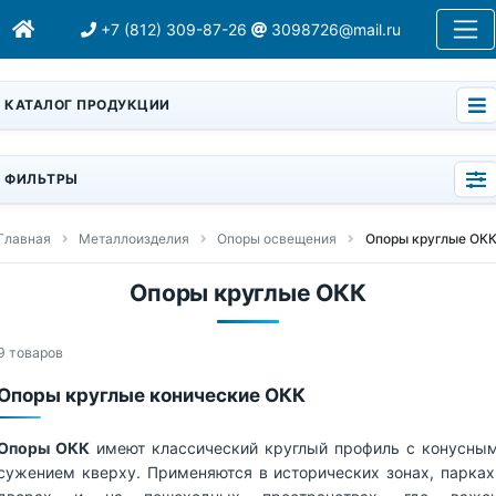
+7 (812) 309-87-26
3098726@mail.ru
КАТАЛОГ ПРОДУКЦИИ
ФИЛЬТРЫ
Главная
Металлоизделия
Опоры освещения
Опоры круглые ОК
Опоры круглые ОКК
9 товаров
Опоры круглые конические ОКК
Опоры ОКК
имеют классический круглый профиль с конусны
сужением кверху. Применяются в исторических зонах, парках