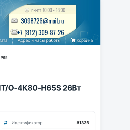
3098726@mail.ru
+7 (812) 309-87-26
лата
Адрес и часы работы
Корзина
IP65
ПТ/О-4К80-Н65S 26Вт
Идентификатор
#1336