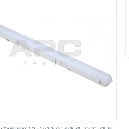
к Компромисс 1-26-Д-120-0/ПТ/О-4К80-Н65S 26Вт 3900Лм