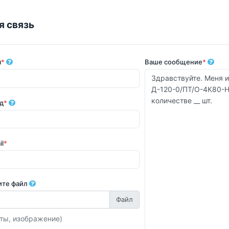
я связь
я
*
Ваше сообщение
*
д
*
il
*
ите файл
ты, изображение)