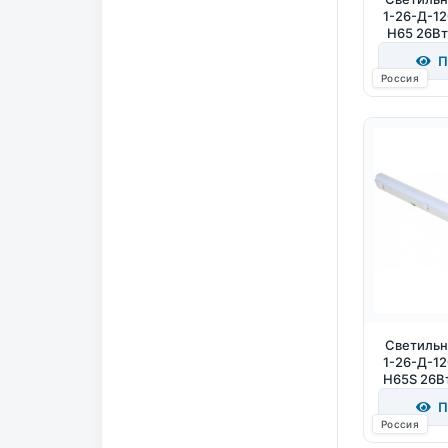
1-26-Д-1
Н65 26Вт
П
Россия
Светильн
1-26-Д-1
Н65S 26В
П
Россия