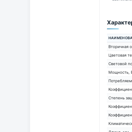
Характе
НАИМЕНОВ
Вторичная о
Цветовая те
Световой п
Мощность, 
Потребляем
Коэффициен
Степень защ
Коэффициен
Коэффициен
Климатичес
Длина, мм