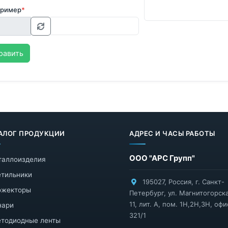
пример
*
равить
АЛОГ ПРОДУКЦИИ
АДРЕС И ЧАСЫ РАБОТЫ
ООО "АРС Групп"
таллоизделия
тильники
195027
,
Россия
,
г. Санкт-
ожекторы
Петербург
,
ул. Магнитогорска
11, лит. А, пом. 1Н,2Н,3Н, офи
нари
321/1
тодиодные ленты