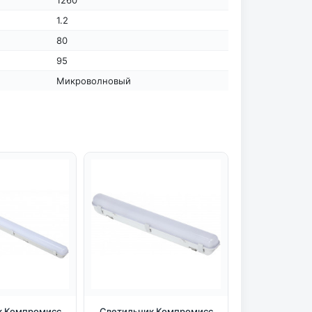
1.2
80
95
Микроволновый
к Компромисс
Светильник Компромисс