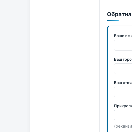
Обратна
Ваше им
Ваш горо
Ваш e-ma
Прикреп
(реквизи