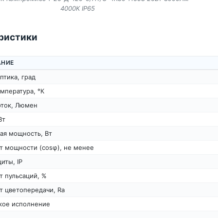
4000К IP65
ристики
АНИЕ
птика, град
мпература, °К
оток, Люмен
Вт
ая мощность, Вт
т мощности (cosφ), не менее
иты, IP
т пульсаций, %
т цветопередачи, Ra
кое исполнение