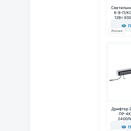
Светильни
К-8-П/К
12Вт 93
П
Россия
Дрифтер 
ПР-4К
2400Л
П