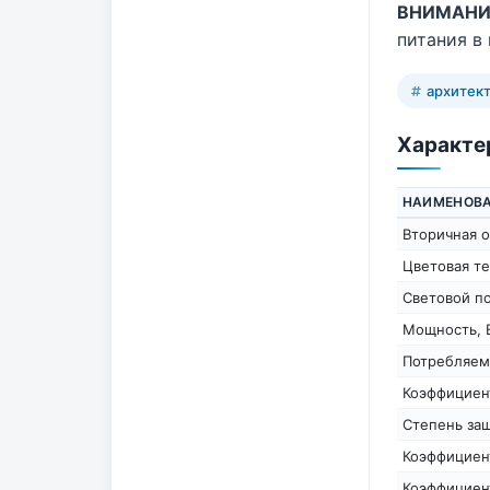
ВНИМАНИ
питания в
архитек
Характе
НАИМЕНОВ
Вторичная о
Цветовая те
Световой п
Мощность, 
Потребляем
Коэффициен
Степень защ
Коэффициен
Коэффициен