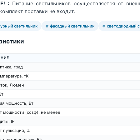
Е!
: Питание светильников осуществляется от внешн
 комплект поставки не входит.
турный светильник
фасадный светильник
светодиодный с
ристики
АНИЕ
птика, град
мпература, °К
оток, Люмен
Вт
ая мощность, Вт
т мощности (cosφ), не менее
иты, IP
т пульсаций, %
т цветопередачи, Ra