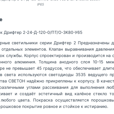
IP65
е
к Дрифтер 2-24-Д-120-0/ПТ/О-3К80-У65
рные светильники серии Дрифтер 2 Предназначены д
 отдельных элементов. Клапан выравнивания давлени
рок службы. Корпус спроектирован и производится на 
анного алюминия. Толщина анодного слоя 10-15 мкм
ре не превышает 45 градусов, что обеспечивает длите
в света используются светодиоды 3535 ведущего п
тва СВЕТОН надёжно прикреплены к корпусу. В качест
различными углами рассеивания для выполнения люб
живает и создаёт эстетичный вид калёное стекло т
 любого цвета. Покраска осуществляется порошков
орошковое покрытие ровное и стойкое к истиранию.