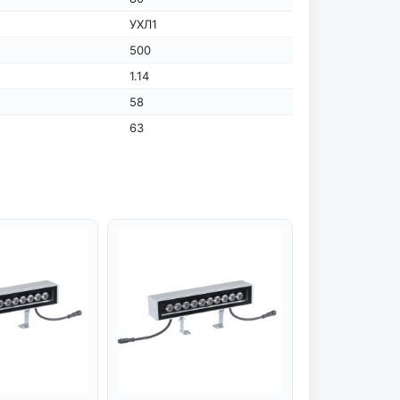
УХЛ1
500
1.14
58
63