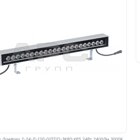
к Дрифтер 2-24-Д-120-0/ПТ/О-3К80-У65 24Вт 2400Лм 3000К