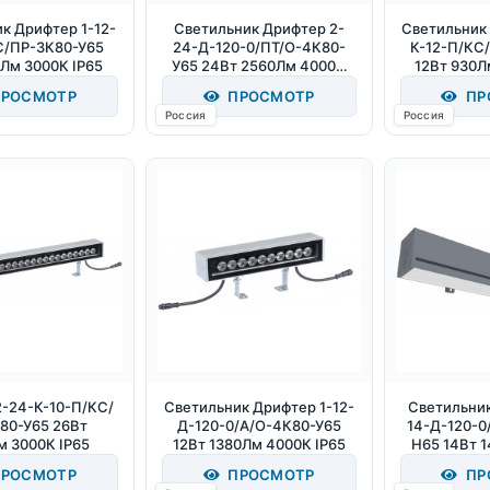
к Дрифтер 1-12-
Светильник Дрифтер 2-
Светильник 
С/ПР-3К80-У65
24-Д-120-0/ПТ/О-4К80-
К-12-П/КС
0Лм 3000К IP65
У65 24Вт 2560Лм 4000К
12Вт 930Л
IP65
РОСМОТР
ПРОСМОТР
ПР
Россия
Россия
2-24-К-10-П/КС/
Светильник Дрифтер 1-12-
Светильник
80-У65 26Вт
Д-120-0/А/О-4К80-У65
14-Д-120-0
м 3000К IP65
12Вт 1380Лм 4000К IP65
Н65 14Вт 
I
РОСМОТР
ПРОСМОТР
ПР