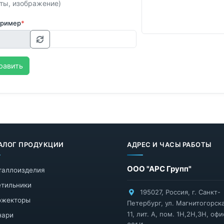
ты, изображение)
пример
*
равить
АЛОГ ПРОДУКЦИИ
АДРЕС И ЧАСЫ РАБОТЫ
ООО "АРС Групп"
таллоизделия
тильники
195027
,
Россия
,
г. Санкт-
ожекторы
Петербург
,
ул. Магнитогорска
11, лит. А, пом. 1Н,2Н,3Н, офи
нари