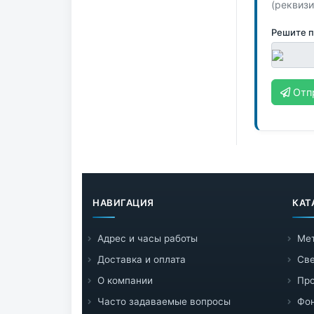
(реквизи
Решите 
Отп
НАВИГАЦИЯ
КАТ
Адрес и часы работы
Ме
Доставка и оплата
Све
О компании
Пр
Часто задаваемые вопросы
Фо