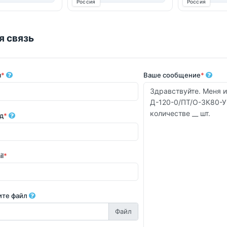
Россия
Россия
я связь
я
*
Ваше сообщение
*
д
*
il
*
ите файл