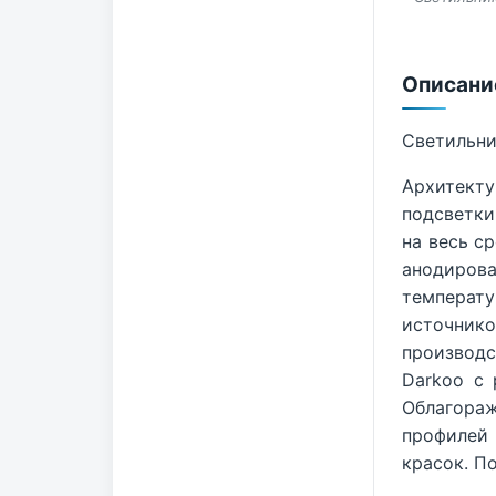
Описани
Светильни
Архитекту
подсветки
на весь с
анодиров
температу
источнико
производс
Darkoo c 
Облагора
профилей
красок. П