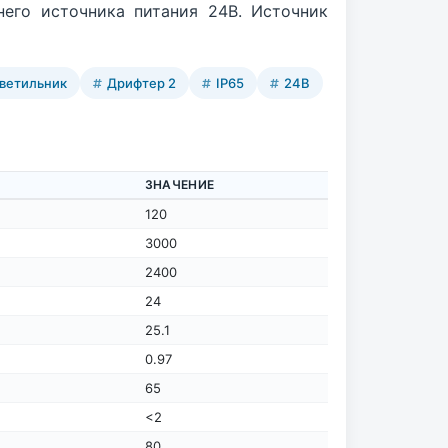
его источника питания 24В. Источник
ветильник
Дрифтер 2
IP65
24В
ЗНАЧЕНИЕ
120
3000
2400
24
25.1
0.97
65
<2
80