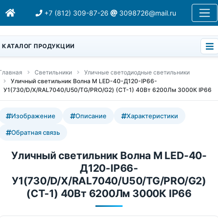
+7 (812) 309-87-26
3098726@mail.ru
КАТАЛОГ ПРОДУКЦИИ
Главная
Светильники
Уличные светодиодные светильники
Уличный светильник Волна M LED-40-Д120-IP66-
У1(730/D/X/RAL7040/U50/TG/PRO/G2) (СТ-1) 40Вт 6200Лм 3000К IP66
Изображение
Описание
Характеристики
Обратная связь
Уличный светильник Волна M LED-40-
Д120-IP66-
У1(730/D/X/RAL7040/U50/TG/PRO/G2)
(СТ-1) 40Вт 6200Лм 3000К IP66