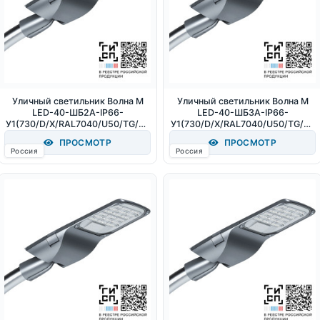
Уличный светильник Волна M
Уличный светильник Волна M
LED-40-ШБ2А-IP66-
LED-40-ШБ3А-IP66-
У1(730/D/X/RAL7040/U50/TG/PR
У1(730/D/X/RAL7040/U50/TG/PR
O/G2) (СТ-1) 40Вт 5600Лм
O/G2) (СТ-1) 40Вт 5800Лм
ПРОСМОТР
ПРОСМОТР
3000К IP66
3000К IP66
Россия
Россия