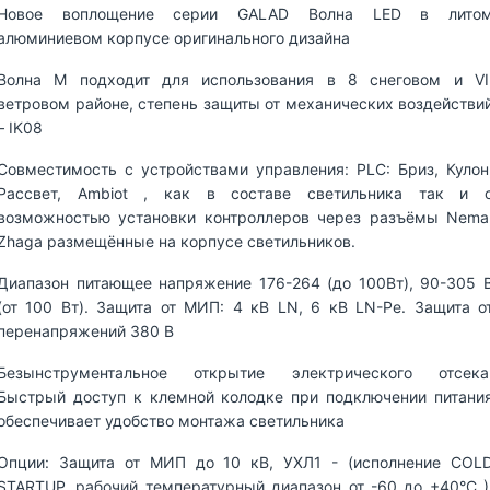
Новое воплощение серии GALAD Волна LED в лито
алюминиевом корпусе оригинального дизайна
Волна M подходит для использования в 8 снеговом и VI
ветровом районе, степень защиты от механических воздействи
– IK08
Совместимость с устройствами управления: PLC: Бриз, Кулон
Рассвет, Ambiot , как в составе светильника так и 
возможностью установки контроллеров через разъёмы Nema
Zhaga размещённые на корпусе светильников.
Диапазон питающее напряжение 176-264 (до 100Вт), 90-305 
(от 100 Вт). Защита от МИП: 4 кВ LN, 6 кВ LN-Pe. Защита о
перенапряжений 380 В
Безынструментальное открытие электрического отсека
Быстрый доступ к клемной колодке при подключении питани
обеспечивает удобство монтажа светильника
Опции: Защита от МИП до 10 кВ, УХЛ1 - (исполнение COL
STARTUP, рабочий температурный диапазон от -60 до +40°С )