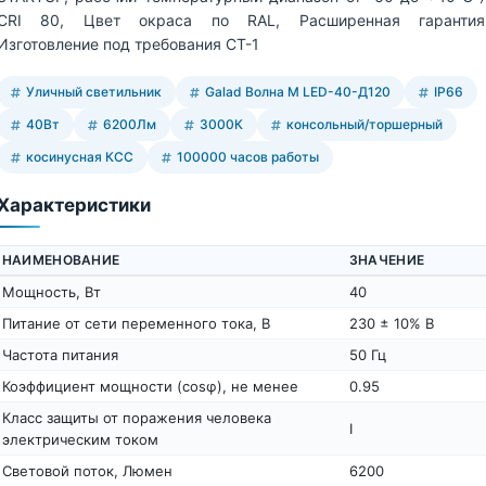
CRI 80, Цвет окраса по RAL, Расширенная гарантия
Изготовление под требования СТ-1
Уличный светильник
Galad Волна M LED-40-Д120
IP66
40Вт
6200Лм
3000К
консольный/торшерный
косинусная КСС
100000 часов работы
Характеристики
НАИМЕНОВАНИЕ
ЗНАЧЕНИЕ
Мощность, Вт
40
Питание от сети переменного тока, В
230 ± 10% В
Частота питания
50 Гц
Коэффициент мощности (cosφ), не менее
0.95
Класс защиты от поражения человека
I
электрическим током
Световой поток, Люмен
6200