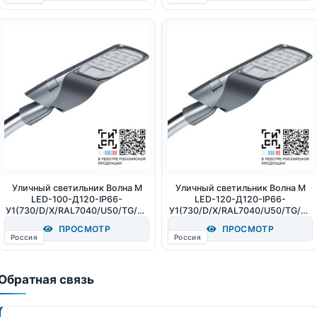
Уличный светильник Волна M
Уличный светильник Волна M
LED-100-Д120-IP66-
LED-120-Д120-IP66-
У1(730/D/X/RAL7040/U50/TG/PR
У1(730/D/X/RAL7040/U50/TG/PR
O/G2) (СТ-1) 100Вт 15500Лм
O/G2) (СТ-1) 120Вт 18600Лм
ПРОСМОТР
ПРОСМОТР
3000К IP66
3000К IP66
Россия
Россия
Обратная связь