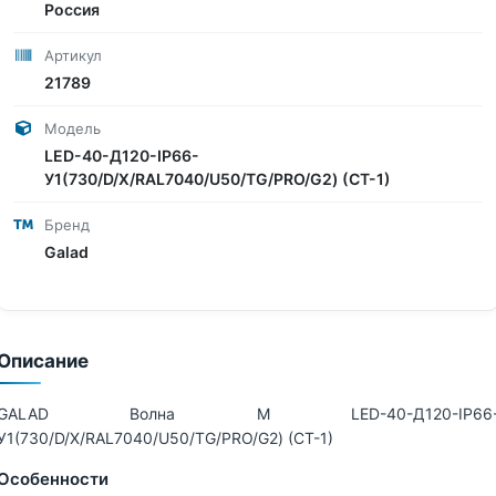
Россия
Артикул
21789
Модель
LED-40-Д120-IP66-
У1(730/D/X/RAL7040/U50/TG/PRO/G2) (СТ-1)
Бренд
Galad
Описание
GALAD Волна M LED-40-Д120-IP66
У1(730/D/X/RAL7040/U50/TG/PRO/G2) (СТ-1)
Особенности