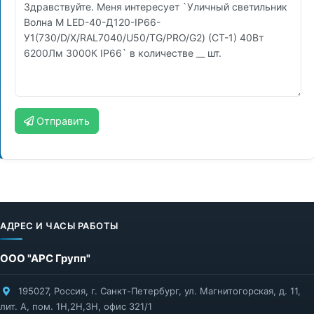
Отправить
АДРЕС И ЧАСЫ РАБОТЫ
ООО "АРС Групп"
195027
,
Россия
,
г. Санкт-Петербург
,
ул. Магнитогорская, д. 11,
лит. А, пом. 1Н,2Н,3Н, офис 321/1