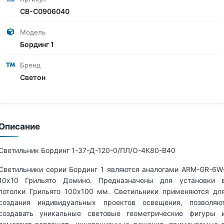
СВ-С0906040
Модель
Бординг 1
Бренд
Светон
Описание
Светильник Бординг 1-37-Д-120-0/ПЛ/О-4К80-В40
Светильники серии Бординг 1 являются аналогами ARM-GR-6W
10х10 Грильято Домино. Предназначены для установки 
потолки Грильято 100х100 мм. Светильники применяются дл
создания индивидуальных проектов освещения, позволяю
создавать уникальные световые геометрические фигуры 