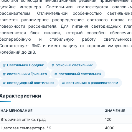
помогают воплощать инновационные решения, применяемые 
дизайне интерьера. Светильники комплектуются опаловы
рассеивателем. Отличительной особенностью светильник
является равномерное распределение светового потока п
поверхности рассеивателя. Для питания светодиодных пла
применяется блок питания, который способен обеспечит
бесперебойную и стабильную работу светильников
Соответствует ЭМС и имеет защиту от коротких импульсны
колебаний до 2кВ.
Светильник Бординг
офисный светильник
светильники Грильято
потолочный светильник
светодиодный светильник
светильник с рассеивателем
Характеристики
НАИМЕНОВАНИЕ
ЗНАЧЕНИЕ
Вторичная оптика, град
120
Цветовая температура, °К
4000