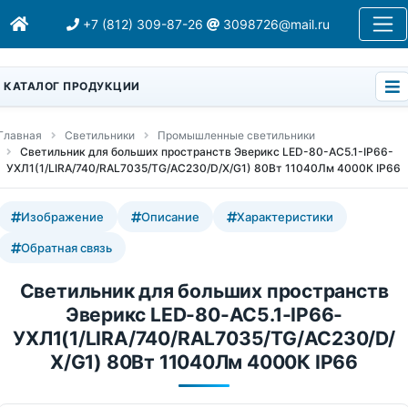
+7 (812) 309-87-26
3098726@mail.ru
КАТАЛОГ ПРОДУКЦИИ
Главная
Светильники
Промышленные светильники
Светильник для больших пространств Эверикс LED-80-АС5.1-IP66-
УХЛ1(1/LIRA/740/RAL7035/TG/AC230/D/Х/G1) 80Вт 11040Лм 4000К IP66
Изображение
Описание
Характеристики
Обратная связь
Светильник для больших пространств
Эверикс LED-80-АС5.1-IP66-
УХЛ1(1/LIRA/740/RAL7035/TG/AC230/D/
Х/G1) 80Вт 11040Лм 4000К IP66