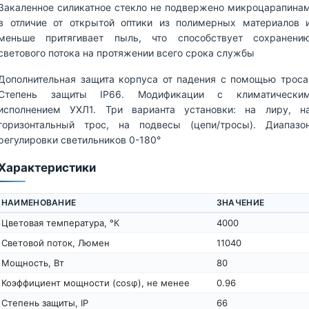
Закаленное силикатное стекло не подвержено микроцарапина
в отличие от открытой оптики из полимерных материалов 
меньше притягивает пыль, что способствует сохранени
светового потока на протяжении всего срока службы
Дополнительная защита корпуса от падения с помощью троса
Степень защиты IP66. Модификации с климатически
исполнением УХЛ1. Три варианта установки: на лиру, н
горизонтальный трос, на подвесы (цепи/тросы). Диапазо
регулировки светильников 0-180°
Характеристики
НАИМЕНОВАНИЕ
ЗНАЧЕНИЕ
Цветовая температура, °К
4000
Световой поток, Люмен
11040
Мощность, Вт
80
Коэффициент мощности (cosφ), не менее
0.96
Степень защиты, IP
66