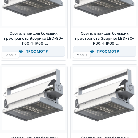
Светильник для больших
Светильник для больших
пространств Эверикс LED-80-
пространств Эверикс LED-80-
Г60.4-IP66-
К30.4-IP66-
УХЛ1(1/LIRA/740/RAL7035/TG/A
УХЛ1(1/LIRA/740/RAL7035/TG/A
ПРОСМОТР
ПРОСМОТР
C230/D/Х/G1) 80Вт 11760Лм
C230/D/Х/G1) 80Вт 11200Лм
Россия
Россия
4000К IP66
4000К IP66