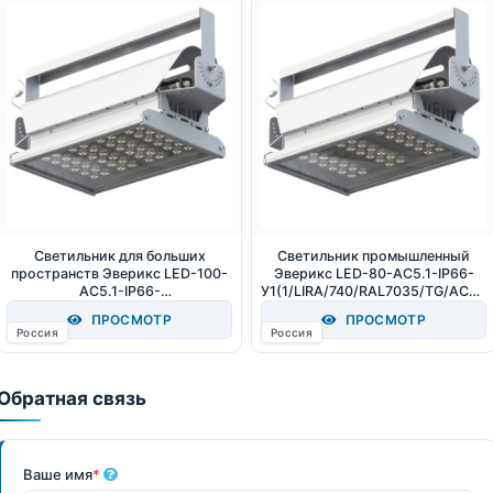
Светильник для больших
Светильник промышленный
пространств Эверикс LED-100-
Эверикс LED-80-АС5.1-IP66-
АС5.1-IP66-
У1(1/LIRA/740/RAL7035/TG/AC23
УХЛ1(1/LIRA/740/RAL7035/TG/A
0/D/Х/G1) 80Вт 11040Лм 4000К
ПРОСМОТР
ПРОСМОТР
C230/D/Х/G1) 100Вт 13800Лм
IP66
Россия
Россия
4000К IP66
Обратная связь
Ваше имя
*