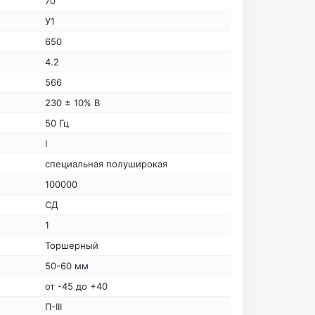
70
У1
650
4.2
566
230 ± 10% В
50 Гц
I
специальная полуширокая
100000
СД
1
Торшерный
50-60 мм
от -45 до +40
П-III