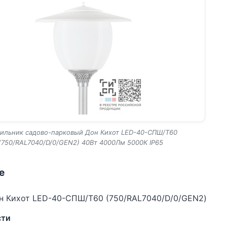
ильник садово-парковый Дон Кихот LED-40-СПШ/Т60
(750/RAL7040/D/0/GEN2) 40Вт 4000Лм 5000К IP65
е
 Кихот LED-40-СПШ/Т60 (750/RAL7040/D/0/GEN2)
сти