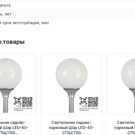
ателя
ы, лет
 срок эксплуатации, мес
 товары
ьник садово-
Светильник садово-
Светильн
й Шар LED-40-
парковый Шар LED-40-
парковый 
ПШ/Т60
СПШ/Т60
СП