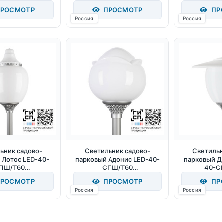
7040/D/0/GEN2)
(750/RAL9005/D/0/GEN2)
(740/RAL70
РОСМОТР
ПРОСМОТР
ПР
0Лм 5000К IP65
40Вт 4200Лм 5000К IP65
40Вт 4200Л
Россия
Россия
ьник садово-
Светильник садово-
Светильн
 Лотос LED-40-
парковый Адонис LED-40-
парковый Д
ПШ/Т60
СПШ/Т60
40-С
7040/D/0/GEN2)
(750/RAL7040/D/0/GEN2)
(730/RAL70
РОСМОТР
ПРОСМОТР
ПР
0Лм 4000К IP65
40Вт 3900Лм 5000К IP65
40Вт 3850Л
Россия
Россия