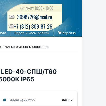
3098726@mail.ru
+7 (812) 309-87-26
лата
Адрес и часы работы
Корзина
/GEN2) 40Вт 4000Лм 5000К IP65
т LED-40-СПШ/Т60
5000К IP65
Идентификатор
#4082