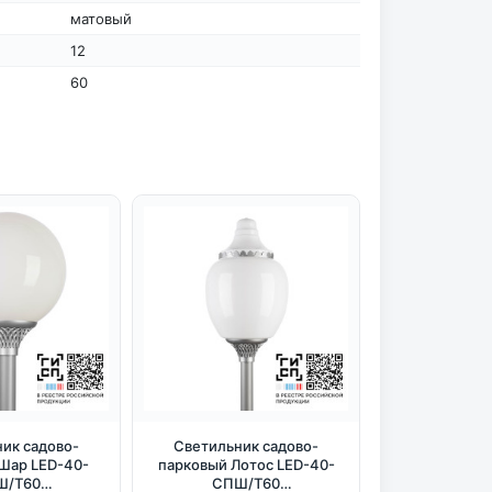
матовый
12
60
ик садово-
Светильник садово-
Шар LED-40-
парковый Лотос LED-40-
Ш/Т60
СПШ/Т60