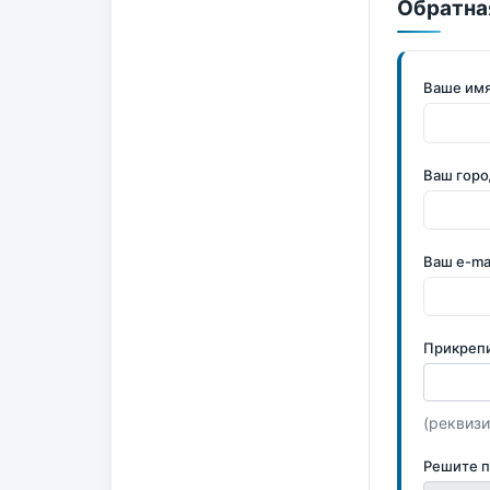
Обратна
Ваше им
Ваш горо
Ваш e-ma
Прикреп
(реквизи
Решите 