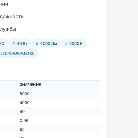
нии
адежность
службы
ED
40 Вт
4000 Лм
5000 К
L7040/D/0/GEN2)
ЗНАЧЕНИЕ
5000
4000
40
0.96
65