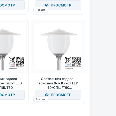
40/D/0/GEN2)
(750/RAL7040/D/0/GEN2)
ОСМОТР
ПРОСМОТР
м 4000К IP65
40Вт 4200Лм 5000К IP65
Россия
ик садово-
Светильник садово-
он Кихот LED-
парковый Дон Кихот LED-
ПШ/Т60
40-СПШ/Т60
40/D/0/GEN2)
(740/RAL7040/D/0/GEN2)
ОСМОТР
ПРОСМОТР
м 3000К IP65
40Вт 4000Лм 4000К IP65
Россия