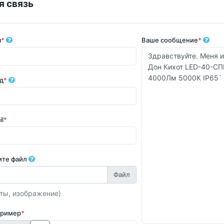
я связь
я
*
Ваше сообщение
*
д
*
il
*
ите файл
ты, изображение)
пример
*