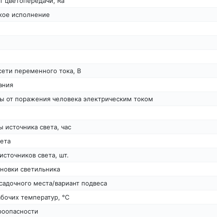
т цветопередачи, Ra
кое исполнение
сети переменного тока, В
ания
ты от поражения человека электрическим током
 источника света, час
ета
источников света, шт.
новки светильника
садочного места/вариант подвеса
бочих температур, °С
роопасности