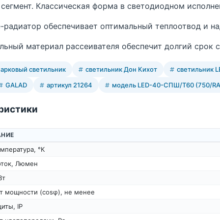
сегмент. Классическая форма в светодиодном исполне
-радиатор обеспечивает оптимальный теплоотвод и н
льный материал рассеивателя обеспечит долгий срок 
парковый светильник
светильник Дон Кихот
светильник L
GALAD
артикул 21264
модель LED-40-СПШ/Т60 (750/RA
ристики
АНИЕ
мпература, °К
оток, Люмен
Вт
т мощности (cosφ), не менее
иты, IP