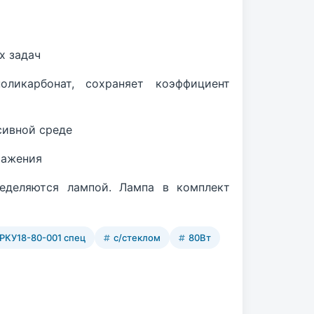
х задач
оликарбонат, сохраняет коэффициент
сивной среде
ражения
ределяются лампой. Лампа в комплект
РКУ18-80-001 спец
с/стеклом
80Вт