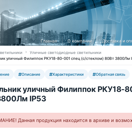
Главная
О компании
Доставка и оп
ветильники
Уличные светодиодные светильники
ик уличный Филиппок РКУ18-80-001 спец (с/стеклом) 80Вт 3800Лм 
ение
Описание
Характеристики
Обратная связь
льник уличный Филиппок РКУ18-80
3800Лм IP53
НИЕ! Данная продукция находится в архиве и возмож