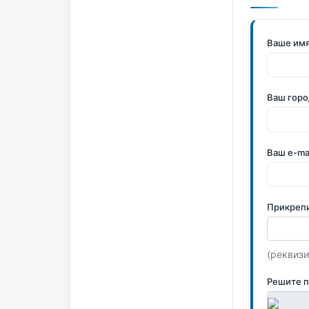
Ваше им
Ваш горо
Ваш e-ma
Прикреп
(реквизи
Решите 