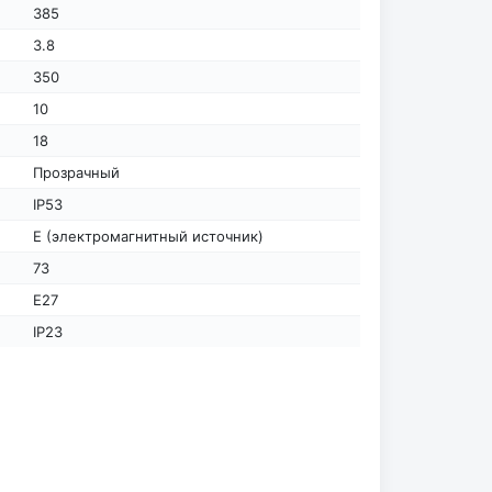
385
3.8
350
10
18
Прозрачный
IP53
E (электромагнитный источник)
73
Е27
IP23