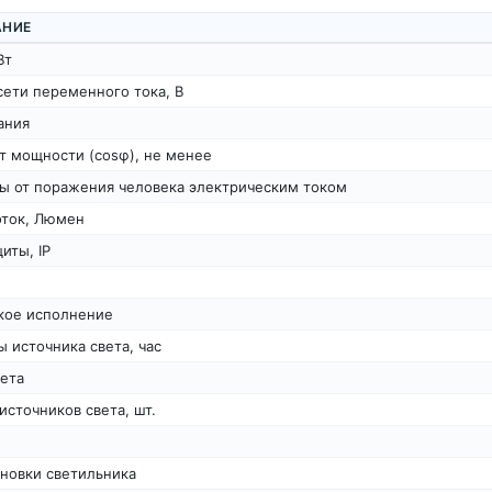
АНИЕ
Вт
сети переменного тока, В
ания
т мощности (cosφ), не менее
ты от поражения человека электрическим током
оток, Люмен
иты, IP
кое исполнение
 источника света, час
ета
источников света, шт.
новки светильника