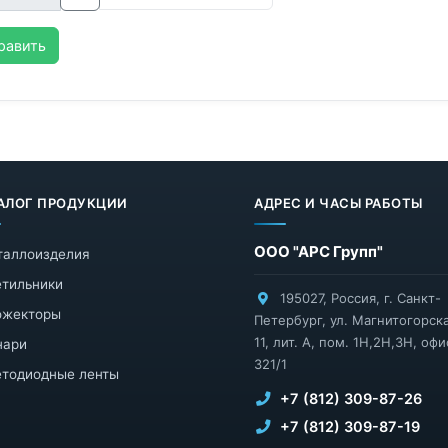
равить
АЛОГ ПРОДУКЦИИ
АДРЕС И ЧАСЫ РАБОТЫ
ООО "АРС Групп"
таллоизделия
тильники
195027
,
Россия
,
г. Санкт-
ожекторы
Петербург
,
ул. Магнитогорска
11, лит. А, пом. 1Н,2Н,3Н, офи
нари
321/1
тодиодные ленты
+7 (812) 309-87-26
+7 (812) 309-87-19