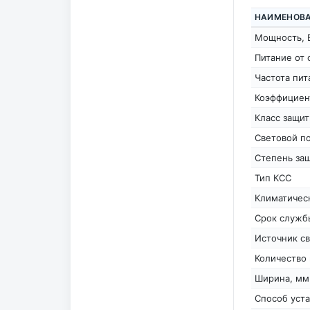
НАИМЕНОВ
Мощность, 
Питание от 
Частота пит
Коэффициен
Класс защи
Световой п
Степень защ
Тип КСС
Климатичес
Срок службы
Источник св
Количество 
Ширина, мм
Способ уста