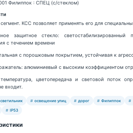
001 Филиппок : СПЕЦ (с/стеклом)
сти
сегмент. КСС позволяет применять его для специальны
чное защитное стекло: светостабилизированный п
ия с течением времени
тальная с порошковым покрытием, устойчивая к агрес
ражатель: алюминиевый с высоким коэффициентом от
 температура, цветопередача и световой поток оп
е входит.
 светильник
освещение улиц
дорог
Филиппок
IP53
ристики