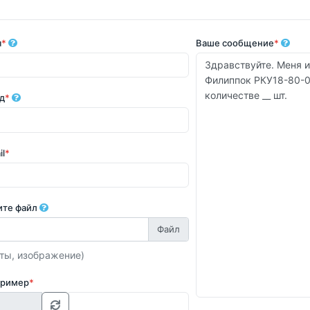
я
*
Ваше сообщение
*
д
*
il
*
ите файл
ты, изображение)
пример
*