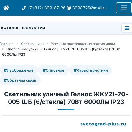
+7 (812) 309-87-26
3098726@mail.ru
КАТАЛОГ ПРОДУКЦИИ
Главная
Светильники
Уличные светодиодные светильники
Светильник уличный Гелиос ЖКУ21-70-005 ШБ (б/стекла) 70Вт
6000Лм IP23
Изображение
Описание
Характеристики
Обратная связь
Светильник уличный Гелиос ЖКУ21-70-
005 ШБ (б/стекла) 70Вт 6000Лм IP23