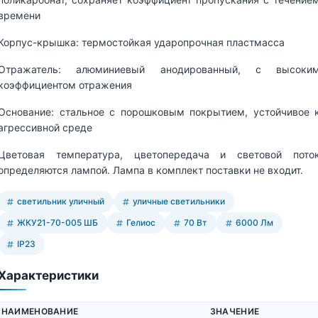
времени
Корпус-крышка: термостойкая ударопрочная пластмасса
Отражатель: алюминиевый анодированный, с высоки
коэффициентом отражения
Основание: стальное с порошковым покрытием, устойчивое 
агрессивной среде
Цветовая температура, цветопередача и световой пото
определяются лампой. Лампа в комплект поставки не входит.
светильник уличный
уличные светильники
ЖКУ21-70-005 ШБ
Гелиос
70 Вт
6000 Лм
IP23
Характеристики
НАИМЕНОВАНИЕ
ЗНАЧЕНИЕ