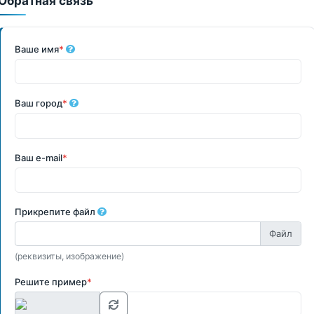
Обратная связь
Ваше имя
*
Ваш город
*
Ваш e-mail
*
Прикрепите файл
(реквизиты, изображение)
Решите пример
*