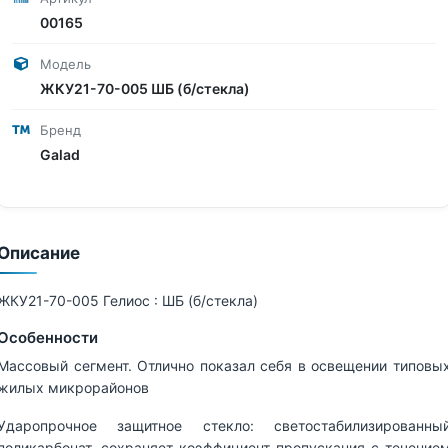
00165
Модель
ЖКУ21-70-005 ШБ (б/стекла)
Бренд
Galad
Описание
ЖКУ21-70-005 Гелиос : ШБ (б/стекла)
Особенности
Массовый сегмент. Отлично показал себя в освещении типовы
жилых микрорайонов
Ударопрочное защитное стекло: светостабилизированны
поликарбонат, сохраняет коэффициент пропускания с течение