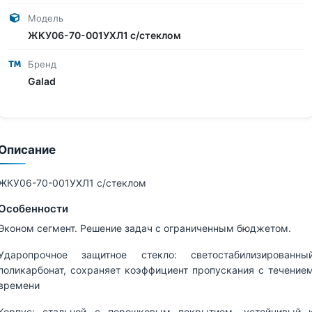
Модель
ЖКУ06-70-001УХЛ1 с/стеклом
Бренд
Galad
Описание
ЖКУ06-70-001УХЛ1 с/стеклом
Особенности
Эконом сегмент. Решение задач с ограниченным бюджетом.
Ударопрочное защитное стекло: светостабилизированны
поликарбонат, сохраняет коэффициент пропускания с течение
времени
Корпус: стальной с порошковым покрытием, устойчивый 