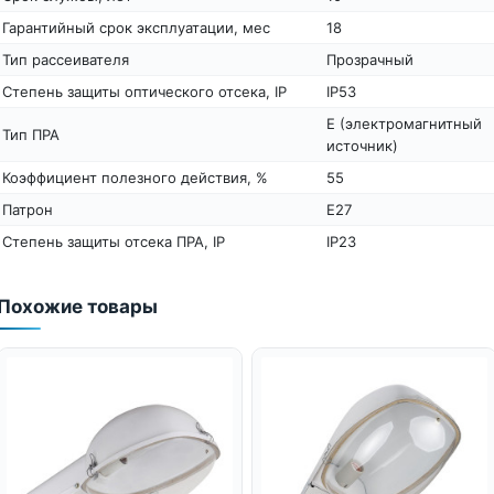
Гарантийный срок эксплуатации, мес
18
Тип рассеивателя
Прозрачный
Степень защиты оптического отсека, IP
IP53
E (электромагнитный
Тип ПРА
источник)
Коэффициент полезного действия, %
55
Патрон
Е27
Степень защиты отсека ПРА, IP
IP23
Похожие товары