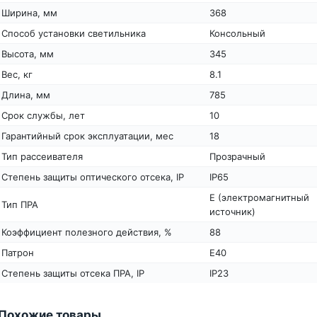
Ширина, мм
368
Способ установки светильника
Консольный
Высота, мм
345
Вес, кг
8.1
Длина, мм
785
Срок службы, лет
10
Гарантийный срок эксплуатации, мес
18
Тип рассеивателя
Прозрачный
Степень защиты оптического отсека, IP
IP65
E (электромагнитный
Тип ПРА
источник)
Коэффициент полезного действия, %
88
Патрон
Е40
Степень защиты отсека ПРА, IP
IP23
Похожие товары