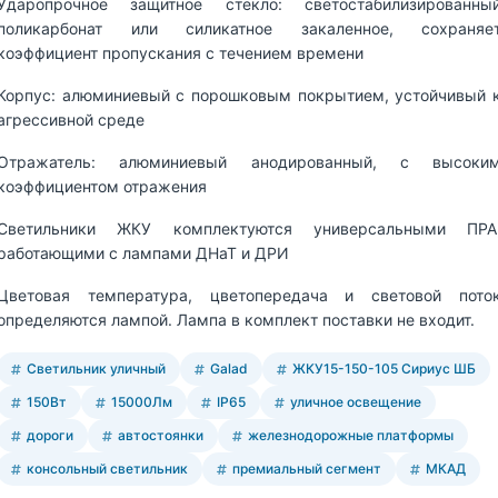
Ударопрочное защитное стекло: светостабилизированны
поликарбонат или силикатное закаленное, сохраняе
коэффициент пропускания с течением времени
Корпус: алюминиевый с порошковым покрытием, устойчивый 
агрессивной среде
Отражатель: алюминиевый анодированный, с высоки
коэффициентом отражения
Светильники ЖКУ комплектуются универсальными ПРА
работающими с лампами ДНаТ и ДРИ
Цветовая температура, цветопередача и световой пото
определяются лампой. Лампа в комплект поставки не входит.
Светильник уличный
Galad
ЖКУ15-150-105 Сириус ШБ
150Вт
15000Лм
IP65
уличное освещение
дороги
автостоянки
железнодорожные платформы
консольный светильник
премиальный сегмент
МКАД