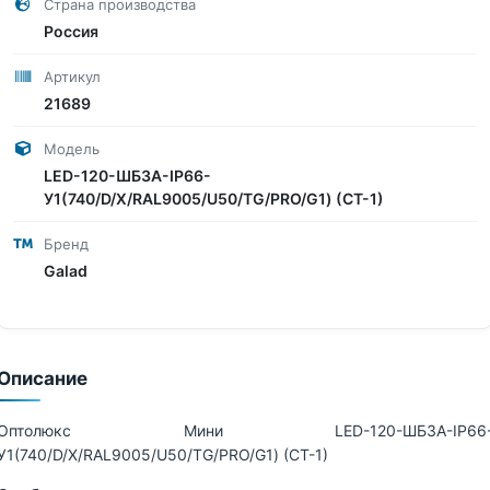
Страна производства
Россия
Артикул
21689
Модель
LED-120-ШБ3А-IP66-
У1(740/D/X/RAL9005/U50/TG/PRO/G1) (СТ-1)
Бренд
Galad
Описание
Оптолюкс Мини LED-120-ШБ3А-IP66
У1(740/D/X/RAL9005/U50/TG/PRO/G1) (СТ-1)