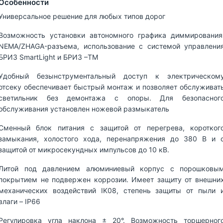
Особенности
Универсальное решение для любых типов дорог
Возможность установки автономного графика диммирования
NEMA/ZHAGA-разъема, использование с системой управлени
БРИЗ SmartLight и БРИЗ –ТМ
Удобный безынструментальный доступ к электрическом
отсеку обеспечивает быстрый монтаж и позволяет обслуживат
светильник без демонтажа с опоры. Для безопасног
обслуживания установлен ножевой размыкатель
Сменный блок питания с защитой от перегрева, коротког
замыкания, холостого хода, перенапряжения до 380 В и 
защитой от микросекундных импульсов до 10 кВ.
Литой под давлением алюминиевый корпус с порошковы
покрытием не подвержен коррозии. Имеет защиту от внешни
механических воздействий IK08, степень защиты от пыли 
влаги – IP66
Регулировка угла наклона ± 20°. Возможность торшерног