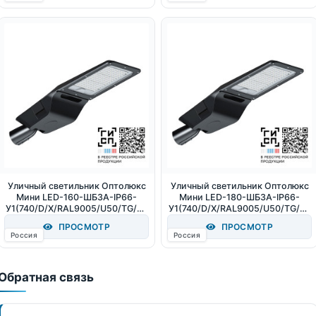
Уличный светильник Оптолюкс
Уличный светильник Оптолюкс
Мини LED-160-ШБ3А-IP66-
Мини LED-180-ШБ3А-IP66-
У1(740/D/X/RAL9005/U50/TG/PR
У1(740/D/X/RAL9005/U50/TG/PR
O/G1) (СТ-1) 160Вт 24000Лм
O/G1) (СТ-1) 180Вт 27000Лм
ПРОСМОТР
ПРОСМОТР
4000К IP66
4000К IP66
Россия
Россия
Обратная связь