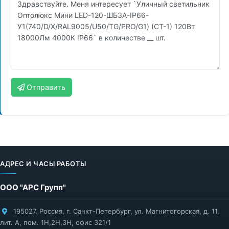
Отправить
АДРЕС И ЧАСЫ РАБОТЫ
ООО "АРС Групп"
195027
,
Россия
,
г. Санкт-Петербург
,
ул. Магнитогорская, д. 11,
лит. А, пом. 1Н,2Н,3Н, офис 321/1