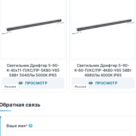
Светильник Дрифтер 5-60-
Светильник Дрифтер 5-60-
К-40x11-П/КС/ПР-5К80-У65
К-60-П/КС/ПР-4К80-У65 58Вт
58Вт 5040Лм 5000К IP65
4980Лм 4000К IP65
ПРОСМОТР
ПРОСМОТР
Россия
Россия
Обратная связь
Ваше имя
*