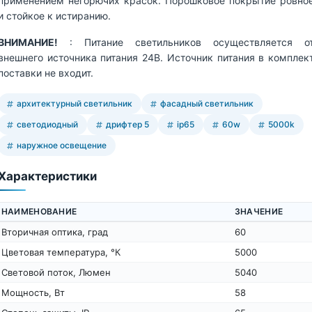
применением негорючих красок. Порошковое покрытие ровно
и стойкое к истиранию.
ВНИМАНИЕ!
: Питание светильников осуществляется о
внешнего источника питания 24В. Источник питания в комплек
поставки не входит.
архитектурный светильник
фасадный светильник
светодиодный
дрифтер 5
ip65
60w
5000k
наружное освещение
Характеристики
НАИМЕНОВАНИЕ
ЗНАЧЕНИЕ
Вторичная оптика, град
60
Цветовая температура, °К
5000
Световой поток, Люмен
5040
Мощность, Вт
58