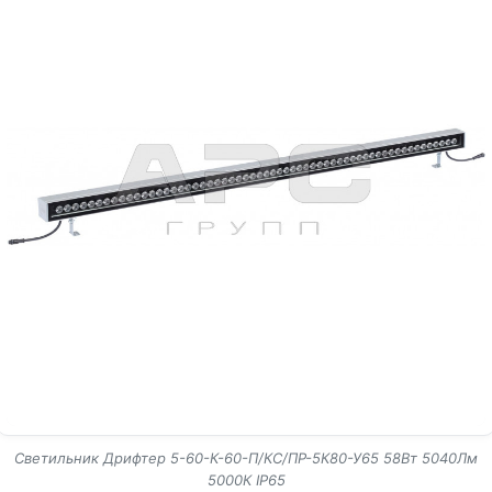
Светильник Дрифтер 5-60-К-60-П/КС/ПР-5К80-У65 58Вт 5040Лм
5000К IP65