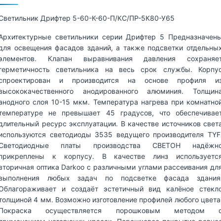
Светильник Дрифтер 5-60-К-60-П/КС/ПР-5К80-У65
Архитектурные светильники серии Дрифтер 5 Предназначен
для освещения фасадов зданий, а также подсветки отдельны
элементов. Клапан выравнивания давления сохраняе
герметичность светильника на весь срок службы. Корпу
спроектирован и производится на основе профиля и
высококачественного анодированного алюминия. Толщин
анодного слоя 10-15 мкм. Температура нагрева при комнатно
температуре не превышает 45 градусов, что обеспечивае
длительный ресурс эксплуатации. В качестве источников свет
используются светодиоды 3535 ведущего производителя TYF
Светодиодные платы производства СВЕТОН надёжн
прикреплены к корпусу. В качестве линз используетс
вторичная оптика Darkoo c различными углами рассеивания дл
выполнения любых задач по подсветке фасада здания
Облагораживает и создаёт эстетичный вид калёное стекл
толщиной 4 мм. Возможно изготовление профилей любого цвета
Покраска осуществляется порошковым методом 