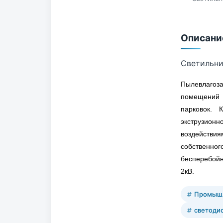
Описани
Светильни
Пылевлагоз
помещений с
парковок. 
экструзион
воздействия
собственно
бесперебойн
2кВ.
Промышл
светоди