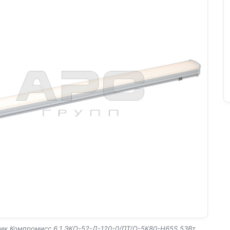
ик Компромисс 6.1 ЭКО-52-Д-120-0/ПТ/О-5К80-Н65S 53Вт