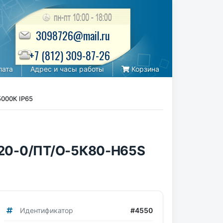
3098726@mail.ru
+7 (812) 309-87-26
лата
Адрес и часы работы
Корзина
000К IP65
120-0/ПТ/О-5К80-Н65S
Идентификатор
#4550