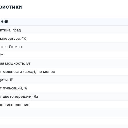
ристики
АНИЕ
птика, град
мпература, °К
оток, Люмен
Вт
ая мощность, Вт
т мощности (cosφ), не менее
иты, IP
т пульсаций, %
т цветопередачи, Ra
кое исполнение