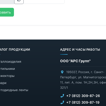
равить
АЛОГ ПРОДУКЦИИ
АДРЕС И ЧАСЫ РАБОТЫ
ООО "АРС Групп"
таллоизделия
тильники
195027
,
Россия
,
г. Санкт-
ожекторы
Петербург
,
ул. Магнитогорска
11, лит. А, пом. 1Н,2Н,3Н, офи
нари
321/1
тодиодные ленты
+7 (812) 309-87-26
+7 (812) 309-87-19