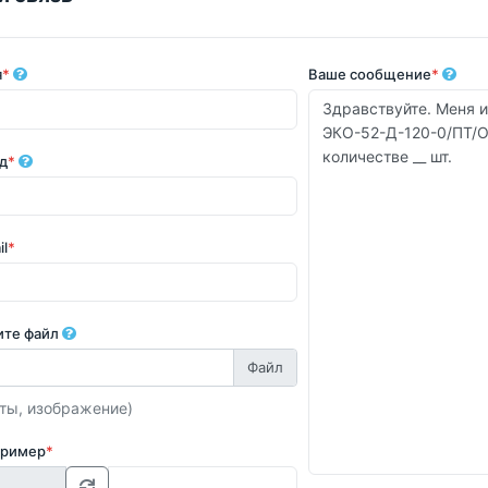
я
*
Ваше сообщение
*
д
*
il
*
ите файл
ты, изображение)
пример
*