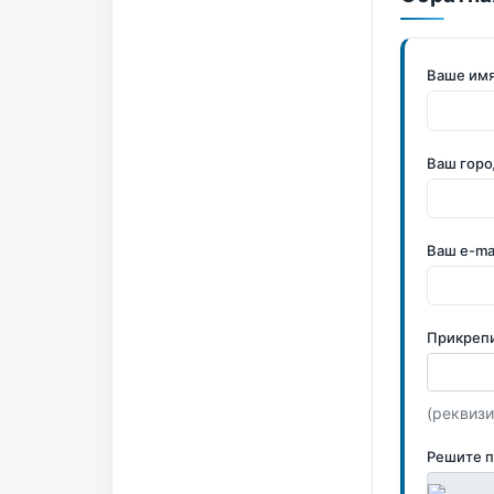
Ваше им
Ваш горо
Ваш e-ma
Прикреп
(реквизи
Решите 