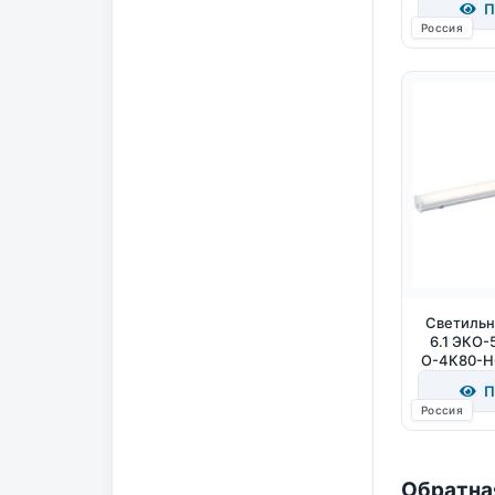
П
Россия
Светильн
6.1 ЭКО-
О-4К80-Н
40
П
Россия
Обратна