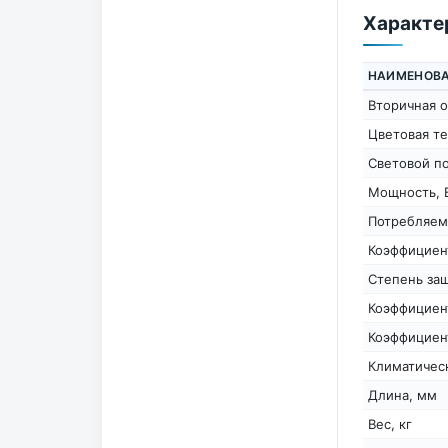
Характе
НАИМЕНОВ
Вторичная о
Цветовая те
Световой п
Мощность, 
Потребляем
Коэффициен
Степень защ
Коэффициен
Коэффициен
Климатичес
Длина, мм
Вес, кг