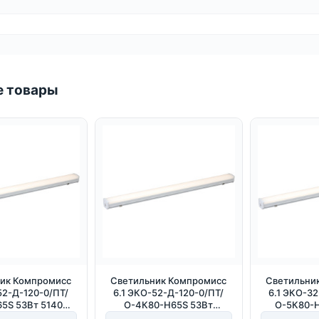
 товары
ик Компромисс
Светильник Компромисс
Светильни
52-Д-120-0/ПТ/
6.1 ЭКО-52-Д-120-0/ПТ/
6.1 ЭКО-32
5S 53Вт 5140Лм
О-4К80-Н65S 53Вт
О-5К80-Н
00К IP65
5400Лм 4000К IP65
3600Лм 