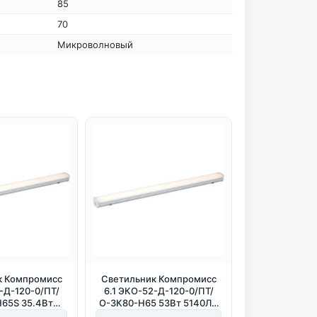
85
70
Микроволновый
к Компромисс
Светильник Компромисс
-Д-120-0/ПТ/
6.1 ЭКО-52-Д-120-0/ПТ/
65S 35.4Вт
О-3К80-Н65 53Вт 5140Лм
5000К IP65
3000К IP65