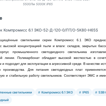
5500Лм 5000К IP65
е
к Компромисс 6.1 ЭКО-52-Д-120-0/ПТ/О-5К80-Н65S
ащищённые светильники серии Компромисс 6.1 ЭКО предна
 высокой концентрацией пыли и влаги: складов, закрытых басс
Корпус промышленного светодиодного светильника изготавл
ной линии. Поликарбонат обладает высокой жесткостью в соче
м и подходит для эксплуатации в агрессивной среде. В качестве и
го производства. Для питания светодиодных плат применяется
ую и стабильную работу светильников. Соответствует ЭМС и име
енные светильники
Компромисс 6.1 ЭКО
IP65
53Вт
одный