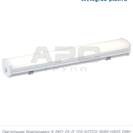
Светильник Компромисс 6 ЭКО-25-Д-120-0/ПТ/О-5К80-Н65S 26Вт