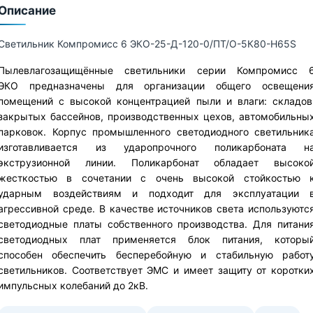
Описание
Светильник Компромисс 6 ЭКО-25-Д-120-0/ПТ/О-5К80-Н65S
Пылевлагозащищённые светильники серии Компромисс 
ЭКО предназначены для организации общего освещени
помещений с высокой концентрацией пыли и влаги: складов
закрытых бассейнов, производственных цехов, автомобильны
парковок. Корпус промышленного светодиодного светильник
изготавливается из ударопрочного поликарбоната н
экструзионной линии. Поликарбонат обладает высоко
жесткостью в сочетании с очень высокой стойкостью 
ударным воздействиям и подходит для эксплуатации 
агрессивной среде. В качестве источников света используютс
светодиодные платы собственного производства. Для питани
светодиодных плат применяется блок питания, которы
способен обеспечить бесперебойную и стабильную работ
светильников. Соответствует ЭМС и имеет защиту от коротки
импульсных колебаний до 2кВ.