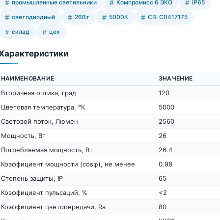
промышленные светильники
Компромисс 6 ЭКО
IP65
светодиодный
26Вт
5000К
СВ-С0417175
склад
цех
Характеристики
НАИМЕНОВАНИЕ
ЗНАЧЕНИЕ
Вторичная оптика, град
120
Цветовая температура, °К
5000
Световой поток, Люмен
2560
Мощность, Вт
26
Потребляемая мощность, Вт
26.4
Коэффициент мощности (cosφ), не менее
0.98
Степень защиты, IP
65
Коэффициент пульсаций, %
<2
Коэффициент цветопередачи, Ra
80