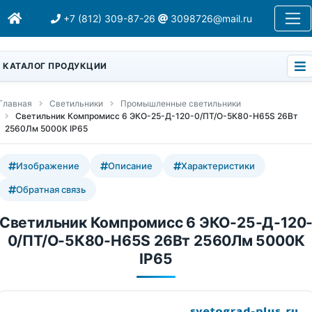
+7 (812) 309-87-26
3098726@mail.ru
КАТАЛОГ ПРОДУКЦИИ
Главная
Светильники
Промышленные светильники
Светильник Компромисс 6 ЭКО-25-Д-120-0/ПТ/О-5К80-Н65S 26Вт
2560Лм 5000К IP65
Изображение
Описание
Характеристики
Обратная связь
Светильник Компромисс 6 ЭКО-25-Д-120
0/ПТ/О-5К80-Н65S 26Вт 2560Лм 5000К
IP65