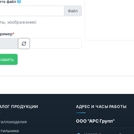
ите файл
ты, изображение)
пример
*
равить
АЛОГ ПРОДУКЦИИ
АДРЕС И ЧАСЫ РАБОТЫ
ООО "АРС Групп"
таллоизделия
тильники