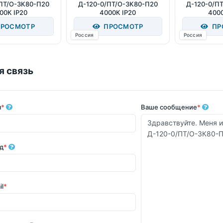
ПТ/О-3К80-П20
Д-120-0/ПТ/О-3К80-П20
Д-120-0/П
00К IP20
4000К IP20
4000
РОСМОТР
ПРОСМОТР
ПР
Россия
Россия
я связь
я
*
Ваше сообщение
*
д
*
il
*