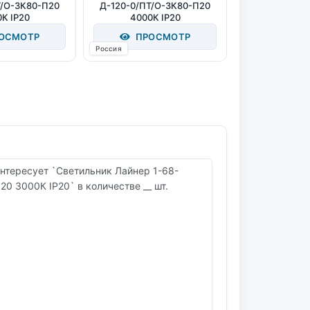
Т/О-3К80-П20
Д-120-0/ПТ/О-3К80-П20
К IP20
4000К IP20
ОСМОТР
ПРОСМОТР
Россия