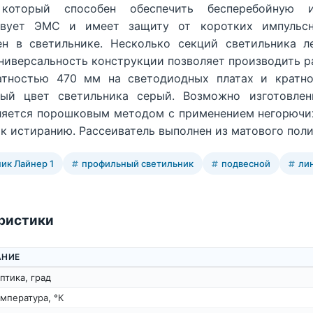
 который способен обеспечить бесперебойную и
твует ЭМС и имеет защиту от коротких импульсн
ен в светильнике. Несколько секций светильника 
универсальность конструкции позволяет производить 
атностью 470 мм на светодиодных платах и кратно
ный цвет светильника серый. Возможно изготовлен
яется порошковым методом с применением негорючи
 к истиранию. Рассеиватель выполнен из матового поли
ик Лайнер 1
профильный светильник
подвесной
ли
ристики
АНИЕ
птика, град
мпература, °К