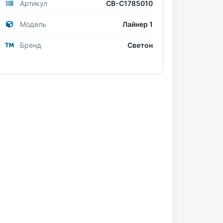
Артикул
СВ-С1785010
Модель
Лайнер 1
Бренд
Светон