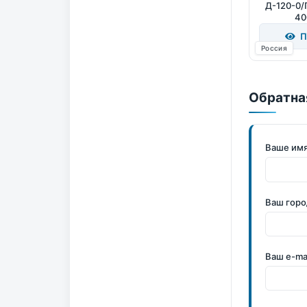
Д-120-0/
40
П
Россия
Обратна
Ваше им
Ваш горо
Ваш e-ma