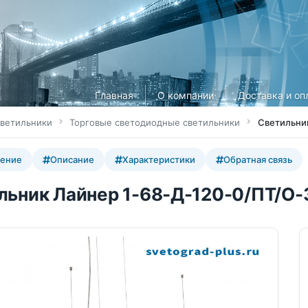
Главная
О компании
Доставка и оп
ветильники
Торговые светодиодные светильники
Светильник
ение
Описание
Характеристики
Обратная связь
льник Лайнер 1-68-Д-120-0/ПТ/О