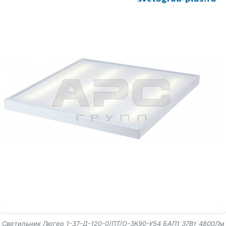
Светильник Люгер 1-37-Д-120-0/ПТ/О-3К90-У54 БАП1 37Вт 4800Лм