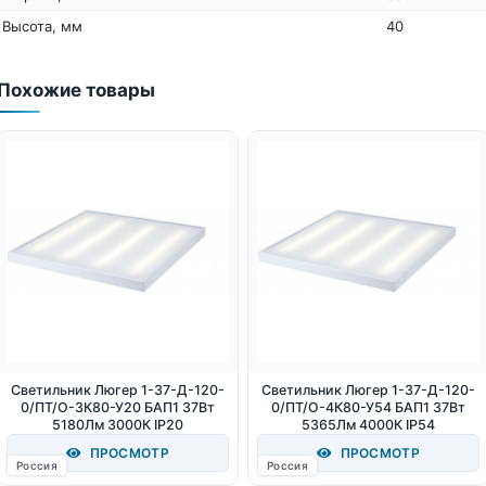
Высота, мм
40
Похожие товары
Светильник Люгер 1-37-Д-120-
Светильник Люгер 1-37-Д-120-
0/ПТ/О-3К80-У20 БАП1 37Вт
0/ПТ/О-4К80-У54 БАП1 37Вт
5180Лм 3000К IP20
5365Лм 4000К IP54
ПРОСМОТР
ПРОСМОТР
Россия
Россия