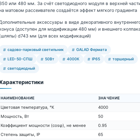
350 или 480 мм. За счёт светодиодного модуля в верхней част
на матовом рассеивателе создаётся эффект мягкого градиента
Дополнительные аксессуары в виде декоративного внутреннег
конуса (доступен для модификации 480 мм) и внешнего колпак
(шляпы) d743 мм (для всех модификаций)
садово-парковый светильник
GALAD Фермата
LED-50-СПШ
50Вт
4000К
IP65
торшерный
светодиодный
Характеристики
НАИМЕНОВАНИЕ
ЗНАЧЕНИЕ
Цветовая температура, °К
4000
Мощность, Вт
50
Коэффициент мощности (cosφ), не менее
0.95
Степень защиты, IP
65