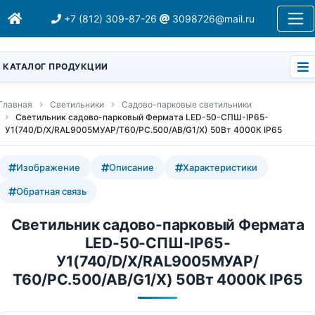
+7 (812) 309-87-26
3098726@mail.ru
КАТАЛОГ ПРОДУКЦИИ
Главная
Светильники
Садово-парковые светильники
Светильник садово-парковый Фермата LED-50-СПШ-IP65-
У1(740/D/X/RAL9005МУАР/Т60/PC.500/AB/G1/X) 50Вт 4000К IP65
Изображение
Описание
Характеристики
Обратная связь
Светильник садово-парковый Фермата
LED-50-СПШ-IP65-
У1(740/D/X/RAL9005МУАР/
Т60/PC.500/AB/G1/X) 50Вт 4000К IP65