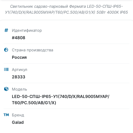
Светильник садово-парковый Фермата LED-50-СПШ-IP65-
У1(740/D/X/RAL9005МУАР/Т60/PC.500/AB/G1/X) 50Вт 4000К IP65
Идентификатор
#4808
Страна производства
Россия
Артикул
28333
Модель
LED-50-СПШ-IP65-У1(740/D/X/RAL9005МУАР/
Т60/PC.500/AB/G1/X)
Бренд
Galad