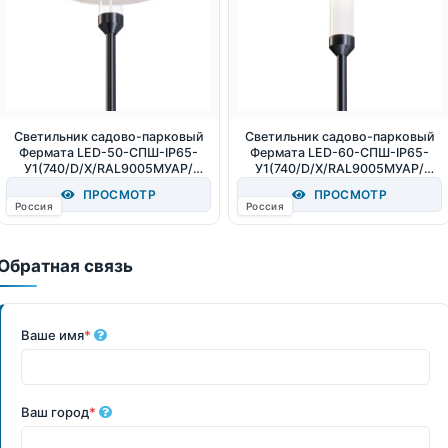
Светильник садово-парковый
Светильник садово-парковый
Фермата LED-50-СПШ-IP65-
Фермата LED-60-СПШ-IP65-
У1(740/D/X/RAL9005МУАР/
У1(740/D/X/RAL9005МУАР/
Т60/PC.250/AB/G1/X) 50Вт
Т60/OP.PC.500/AB/G1/X) 60Вт
ПРОСМОТР
ПРОСМОТР
4000К IP65
6400Лм 4000К IP65
Россия
Россия
Обратная связь
Ваше имя
*
Ваш город
*