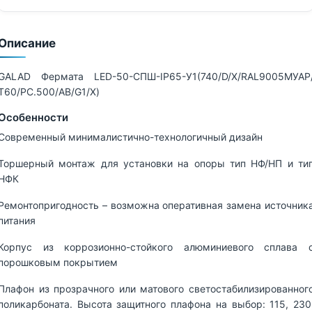
Описание
GALAD Фермата LED-50-СПШ-IP65-У1(740/D/X/RAL9005МУАР
Т60/PC.500/AB/G1/X)
Особенности
Современный минималистично-технологичный дизайн
Торшерный монтаж для установки на опоры тип НФ/НП и ти
НФК
Ремонтопригодность – возможна оперативная замена источник
питания
Корпус из коррозионно-стойкого алюминиевого сплава 
порошковым покрытием
Плафон из прозрачного или матового светостабилизированног
поликарбоната. Высота защитного плафона на выбор: 115, 230