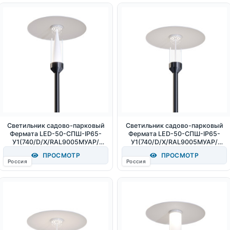
Светильник садово-парковый
Светильник садово-парковый
Фермата LED-50-СПШ-IP65-
Фермата LED-50-СПШ-IP65-
У1(740/D/X/RAL9005МУАР/
У1(740/D/X/RAL9005МУАР/
Т60/PC.500/ABC/G1/X) 50Вт
Т60/PC.370/AB/G1/X) 50Вт
ПРОСМОТР
ПРОСМОТР
6100Лм 4000К IP65
4000К IP65
Россия
Россия