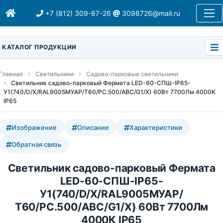
+7 (812) 309-87-26
3098726@mail.ru
КАТАЛОГ ПРОДУКЦИИ
Главная
Светильники
Садово-парковые светильники
Светильник садово-парковый Фермата LED-60-СПШ-IP65-
У1(740/D/X/RAL9005МУАР/Т60/PC.500/ABC/G1/X) 60Вт 7700Лм 4000К
IP65
Изображение
Описание
Характеристики
Обратная связь
Светильник садово-парковый Фермата
LED-60-СПШ-IP65-
У1(740/D/X/RAL9005МУАР/
Т60/PC.500/ABC/G1/X) 60Вт 7700Лм
4000К IP65