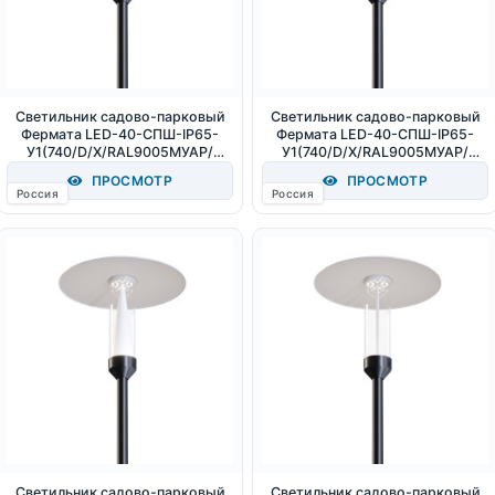
Светильник садово-парковый
Светильник садово-парковый
Фермата LED-40-СПШ-IP65-
Фермата LED-40-СПШ-IP65-
У1(740/D/X/RAL9005МУАР/
У1(740/D/X/RAL9005МУАР/
Т60/PC.500/ABC/G1/X) 40Вт
Т60/PC.500/AB/G1/X) 40Вт
ПРОСМОТР
ПРОСМОТР
5300Лм 4000К IP65
4000К IP65
Россия
Россия
Светильник садово-парковый
Светильник садово-парковый