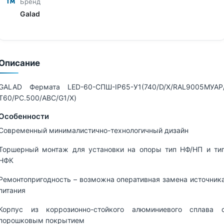
Бренд
Galad
Описание
GALAD Фермата LED-60-СПШ-IP65-У1(740/D/X/RAL9005МУАР
Т60/PC.500/ABC/G1/X)
Особенности
Современный минималистично-технологичный дизайн
Торшерный монтаж для установки на опоры тип НФ/НП и ти
НФК
Ремонтопригодность – возможна оперативная замена источник
питания
Корпус из коррозионно-стойкого алюминиевого сплава 
порошковым покрытием