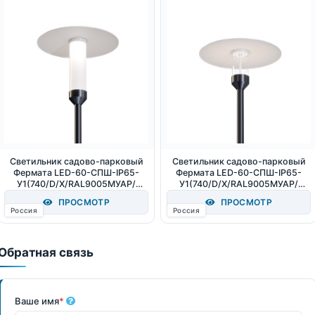
Светильник садово-парковый
Светильник садово-парковый
Фермата LED-60-СПШ-IP65-
Фермата LED-60-СПШ-IP65-
У1(740/D/X/RAL9005МУАР/
У1(740/D/X/RAL9005МУАР/
Т60/OP.PC.500/AB/G1/X) 60Вт
Т60/PC.250/AB/G1/X) 60Вт
ПРОСМОТР
ПРОСМОТР
6400Лм 4000К IP65
4000К IP65
Россия
Россия
Обратная связь
Ваше имя
*