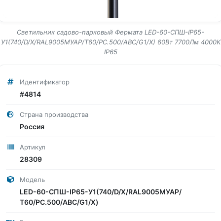
Светильник садово-парковый Фермата LED-60-СПШ-IP65-
У1(740/D/X/RAL9005МУАР/Т60/PC.500/ABC/G1/X) 60Вт 7700Лм 4000К
IP65
Идентификатор
#4814
Страна производства
Россия
Артикул
28309
Модель
LED-60-СПШ-IP65-У1(740/D/X/RAL9005МУАР/
Т60/PC.500/ABC/G1/X)