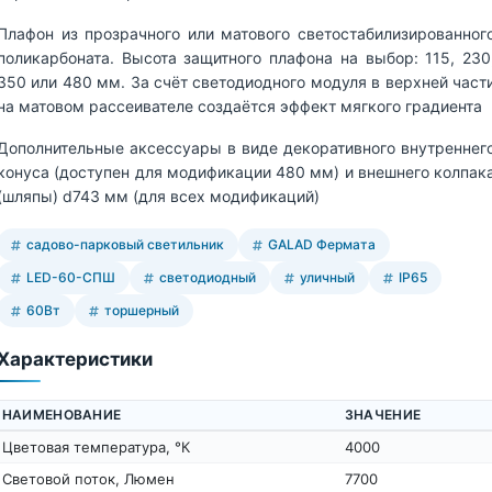
Плафон из прозрачного или матового светостабилизированног
поликарбоната. Высота защитного плафона на выбор: 115, 230
350 или 480 мм. За счёт светодиодного модуля в верхней част
на матовом рассеивателе создаётся эффект мягкого градиента
Дополнительные аксессуары в виде декоративного внутреннег
конуса (доступен для модификации 480 мм) и внешнего колпак
(шляпы) d743 мм (для всех модификаций)
садово-парковый светильник
GALAD Фермата
LED-60-СПШ
светодиодный
уличный
IP65
60Вт
торшерный
Характеристики
НАИМЕНОВАНИЕ
ЗНАЧЕНИЕ
Цветовая температура, °К
4000
Световой поток, Люмен
7700